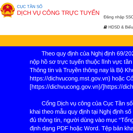
CỤC TẦN SỐ
DỊCH VỤ CÔNG TRỰC TUYẾN
Đăng nhập SS
HDSD & Biểu
Theo quy định của Nghị định 69/2024
nộp hồ sơ trực tuyến thuộc lĩnh vực tầ
Thông tin và Truyền thông nay là Bộ Kho
https://dichvucong.mst.gov.vn) hoặc Cổn
[https://dichvucong.gov.vn)/]https://di
Cổng Dịch vụ công của Cục Tần số vô 
khai theo mẫu quy định tại Nghị định s
đủ thông tin, người dùng vào mục “Tổng
định dạng PDF hoặc Word. Tệp bản kha