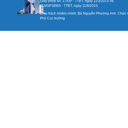
Giấy phép số: 17/GP - TTĐT, ngày 11/3/2015 và
113/GPSĐBS - TTĐT, ngày 11/8/2015
Chịu trách nhiệm chính: Bà Nguyễn Phương Anh. Chức 
Phó Cục trưởng